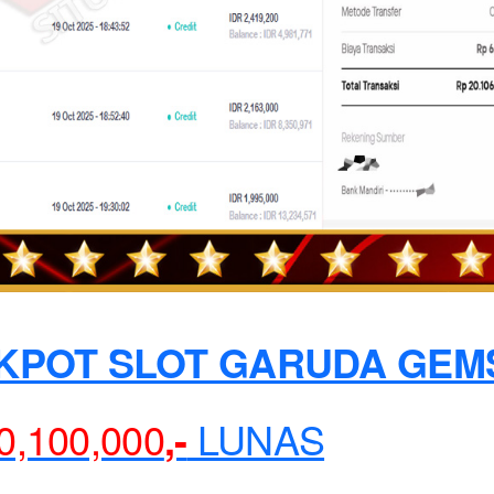
CKPOT SLOT GARUDA GEM
0,100,000
,-
LUNAS