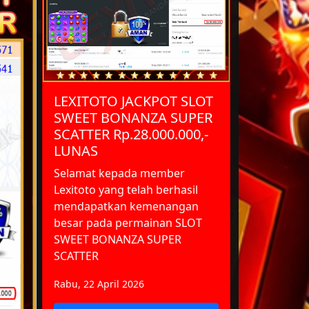
LEXITOTO JACKPOT SLOT
SWEET BONANZA SUPER
SCATTER Rp.28.000.000,-
LUNAS
Selamat kepada member
Lexitoto yang telah berhasil
mendapatkan kemenangan
besar pada permainan SLOT
SWEET BONANZA SUPER
SCATTER
Rabu, 22 April 2026