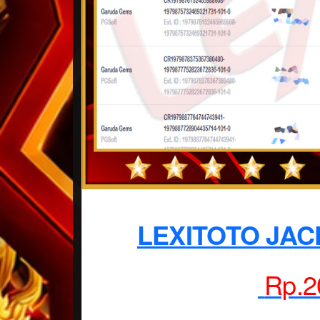
LEXITOTO JA
Rp.2