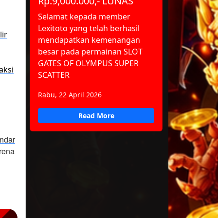
Rp.9,000.000,- LUNAS
Selamat kepada member
Lexitoto yang telah berhasil
ir
mendapatkan kemenangan
besar pada permainan SLOT
GATES OF OLYMPUS SUPER
aksi
SCATTER
Rabu, 22 April 2026
Read More
andar
arena