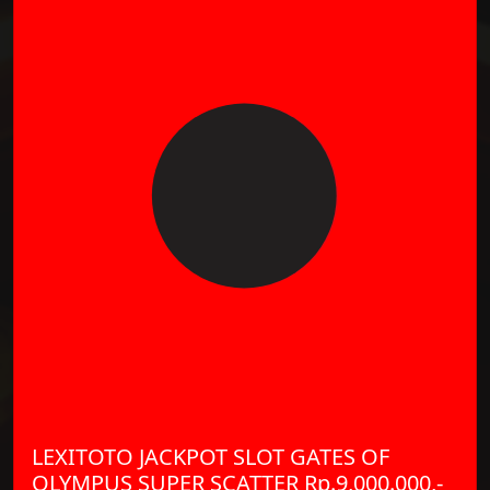
LEXITOTO JACKPOT SLOT GATES OF
OLYMPUS SUPER SCATTER Rp.9,000.000,-