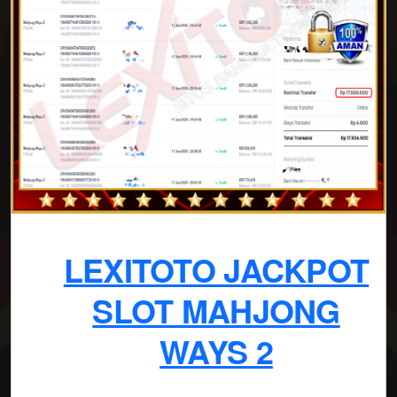
LEXITOTO JACKPOT
SLOT MAHJONG
WAYS 2