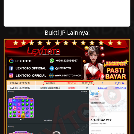
Bukti JP Lainnya: