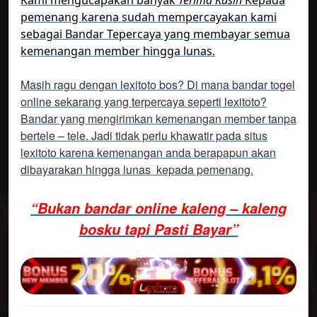
Kami mengucapakan banyak
Terima Kasih
Kepada
pemenang karena sudah mempercayakan kami
sebagai Bandar Tepercaya yang membayar semua
kemenangan member hingga lunas.
Masih ragu dengan lexitoto bos? Di mana bandar togel
online sekarang yang terpercaya seperti
lexitoto?
Bandar yang mengirimkan kemenangan member tanpa
bertele – tele. Jadi tidak perlu khawatir pada situs
lexitoto karena kemenangan anda berapapun akan
dibayarakan hingga lunas kepada pemenang.
“Bukan bandar online kaleng – kaleng
bosku tapi Pasti Bayar”