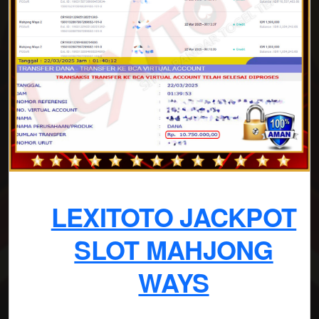
LEXITOTO JACKPOT
SLOT MAHJONG
WAYS