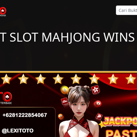
T SLOT MAHJONG WINS 3