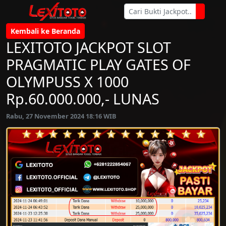
Kembali ke Beranda
LEXITOTO JACKPOT SLOT
PRAGMATIC PLAY GATES OF
OLYMPUSS X 1000
Rp.60.000.000,- LUNAS
Rabu, 27 November 2024 18:16 WIB