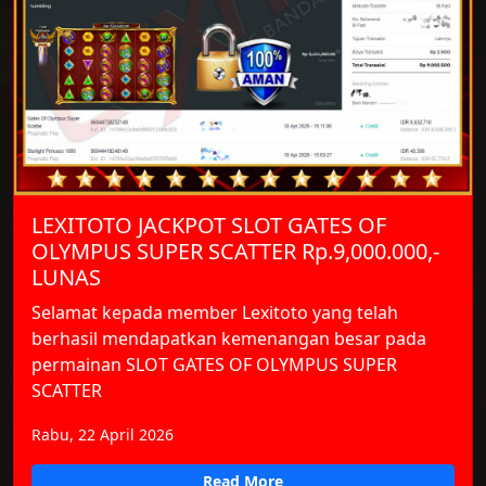
LEXITOTO JACKPOT SLOT GATES OF
OLYMPUS SUPER SCATTER Rp.9,000.000,-
LUNAS
Selamat kepada member Lexitoto yang telah
berhasil mendapatkan kemenangan besar pada
permainan SLOT GATES OF OLYMPUS SUPER
SCATTER
Rabu, 22 April 2026
Read More