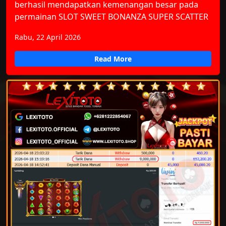
berhasil mendapatkan kemenangan besar pada
permainan SLOT SWEET BONANZA SUPER SCATTER
Rabu, 22 April 2026
Read More