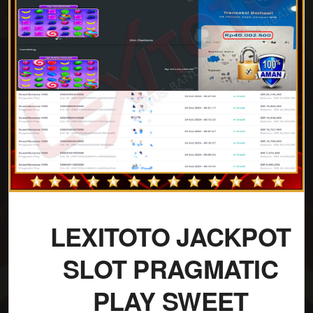
LEXITOTO JACKPOT
SLOT PRAGMATIC
PLAY SWEET