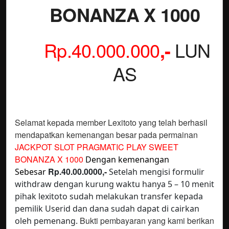
BONANZA X 1000
Rp.40.000.000
,-
LUN
AS
Selamat kepada member Lexitoto yang telah berhasil
mendapatkan kemenangan besar pada permainan
JACKPOT SLOT PRAGMATIC PLAY SWEET
BONANZA X 1000
Dengan kemenangan
Rp.40.00.0000,-
Sebesar
Setelah mengisi formulir
withdraw dengan kurung waktu hanya 5 – 10 menit
pihak lexitoto sudah melakukan transfer kepada
pemilik Userid dan dana sudah dapat di cairkan
Bukti pembayaran yang kami berikan
oleh pemenang.