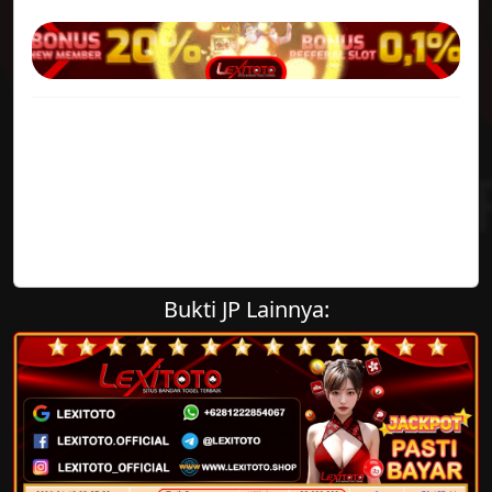
Bukti JP Lainnya: