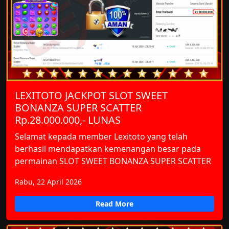
LEXITOTO JACKPOT SLOT SWEET
BONANZA SUPER SCATTER
Rp.28.000.000,- LUNAS
Selamat kepada member Lexitoto yang telah
berhasil mendapatkan kemenangan besar pada
permainan SLOT SWEET BONANZA SUPER SCATTER
Rabu, 22 April 2026
Read More