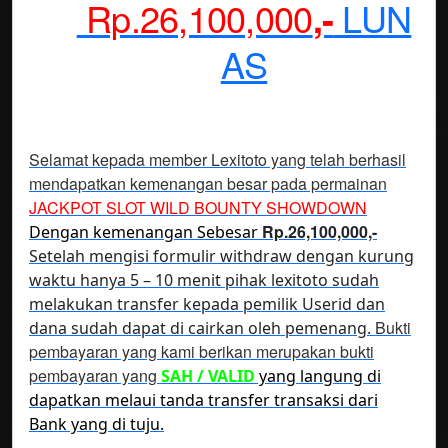
Rp.26,100,000
,-
LUN
AS
Selamat kepada member Lexitoto yang telah berhasil
mendapatkan kemenangan besar pada permainan
JACKPOT SLOT WILD BOUNTY SHOWDOWN
Rp.26,100,000,-
Dengan kemenangan Sebesar
Setelah mengisi formulir withdraw dengan kurung
waktu hanya 5 – 10 menit pihak lexitoto sudah
melakukan transfer kepada pemilik Userid dan
Bukti
dana sudah dapat di cairkan oleh pemenang.
pembayaran yang kami berikan merupakan bukti
pembayaran yang
SAH / VALID
yang langung di
dapatkan melaui tanda transfer transaksi dari
Bank yang di
tuju.