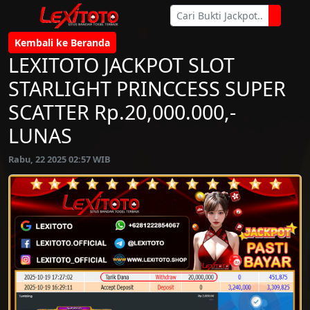
Kembali ke Beranda
LEXITOTO JACKPOT SLOT
STARLIGHT PRINCCESS SUPER
SCATTER Rp.20,000.000,-
LUNAS
Rabu, 22 2025 02:57 WIB