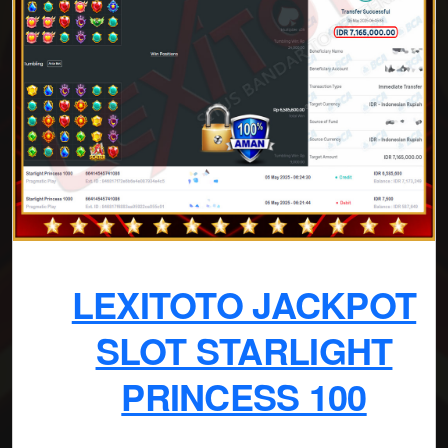
LEXITOTO JACKPOT
SLOT STARLIGHT
PRINCESS 100