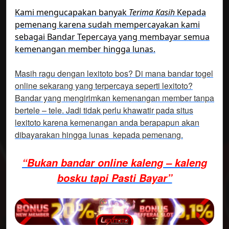
Kami mengucapakan banyak
Terima Kasih
Kepada
pemenang karena sudah mempercayakan kami
sebagai Bandar Tepercaya yang membayar semua
kemenangan member hingga lunas.
Masih ragu dengan lexitoto bos? Di mana bandar togel
online sekarang yang terpercaya seperti
lexitoto?
Bandar yang mengirimkan kemenangan member tanpa
bertele – tele. Jadi tidak perlu khawatir pada situs
lexitoto karena kemenangan anda berapapun akan
dibayarakan hingga lunas kepada pemenang.
“Bukan bandar online kaleng – kaleng
bosku tapi Pasti Bayar”