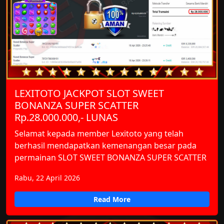
LEXITOTO JACKPOT SLOT SWEET
BONANZA SUPER SCATTER
Rp.28.000.000,- LUNAS
Selamat kepada member Lexitoto yang telah
berhasil mendapatkan kemenangan besar pada
permainan SLOT SWEET BONANZA SUPER SCATTER
Rabu, 22 April 2026
Read More