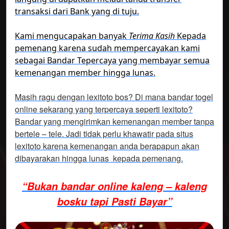
transaksi dari Bank yang di
tuju.
Kami mengucapakan banyak
Terima Kasih
Kepada
pemenang karena sudah mempercayakan kami
sebagai Bandar Tepercaya yang membayar semua
kemenangan member hingga lunas.
Masih ragu dengan lexitoto bos? Di mana bandar togel
online sekarang yang terpercaya seperti
lexitoto?
Bandar yang mengirimkan kemenangan member tanpa
bertele – tele. Jadi tidak perlu khawatir pada situs
lexitoto karena kemenangan anda berapapun akan
dibayarakan hingga lunas kepada pemenang.
“Bukan bandar online kaleng – kaleng
bosku tapi Pasti Bayar”