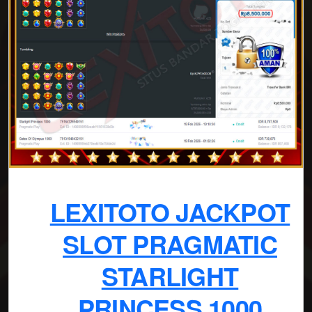
LEXITOTO JACKPOT
SLOT PRAGMATIC
STARLIGHT
PRINCESS 1000