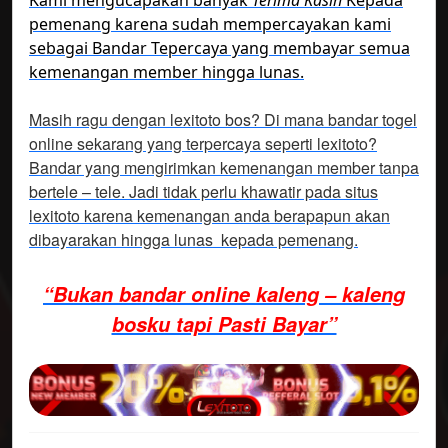
Kami mengucapakan banyak
Terima Kasih
Kepada
pemenang karena sudah mempercayakan kami
sebagai Bandar Tepercaya yang membayar semua
kemenangan member hingga lunas.
Masih ragu dengan lexitoto bos? Di mana bandar togel
online sekarang yang terpercaya seperti
lexitoto?
Bandar yang mengirimkan kemenangan member tanpa
bertele – tele. Jadi tidak perlu khawatir pada situs
lexitoto karena kemenangan anda berapapun akan
dibayarakan hingga lunas kepada pemenang.
“Bukan bandar online kaleng – kaleng
bosku tapi Pasti Bayar”