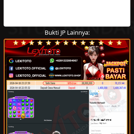
Bukti JP Lainnya: