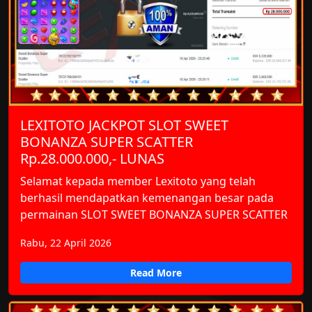
LEXITOTO JACKPOT SLOT SWEET
BONANZA SUPER SCATTER
Rp.28.000.000,- LUNAS
Selamat kepada member Lexitoto yang telah
berhasil mendapatkan kemenangan besar pada
permainan SLOT SWEET BONANZA SUPER SCATTER
Rabu, 22 April 2026
Read More