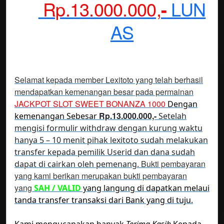
Rp.13.000.000,
-
LUN
AS
Selamat kepada member Lexitoto yang telah berhasil
mendapatkan kemenangan besar pada permainan
JACKPOT SLOT SWEET BONANZA 1000
Dengan
Rp.13.000.000,-
kemenangan Sebesar
Setelah
mengisi formulir withdraw dengan kurung waktu
hanya 5 – 10 menit pihak lexitoto sudah melakukan
transfer kepada pemilik Userid dan dana sudah
Bukti pembayaran
dapat di cairkan oleh pemenang.
yang kami berikan merupakan bukti pembayaran
yang
SAH / VALID
yang langung di dapatkan melaui
tanda transfer transaksi dari Bank yang di
tuju.