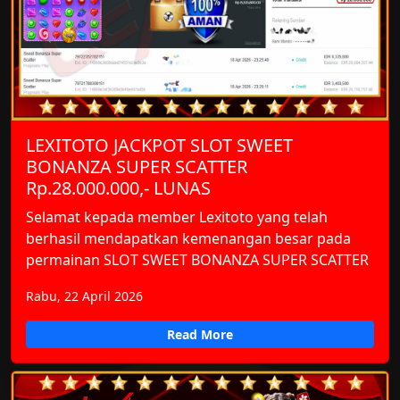
LEXITOTO JACKPOT SLOT SWEET
BONANZA SUPER SCATTER
Rp.28.000.000,- LUNAS
Selamat kepada member Lexitoto yang telah
berhasil mendapatkan kemenangan besar pada
permainan SLOT SWEET BONANZA SUPER SCATTER
Rabu, 22 April 2026
Read More