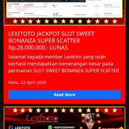
LEXITOTO JACKPOT SLOT SWEET
BONANZA SUPER SCATTER
Rp.28.000.000,- LUNAS
Selamat kepada member Lexitoto yang telah
berhasil mendapatkan kemenangan besar pada
permainan SLOT SWEET BONANZA SUPER SCATTER
Rabu, 22 April 2026
Read More