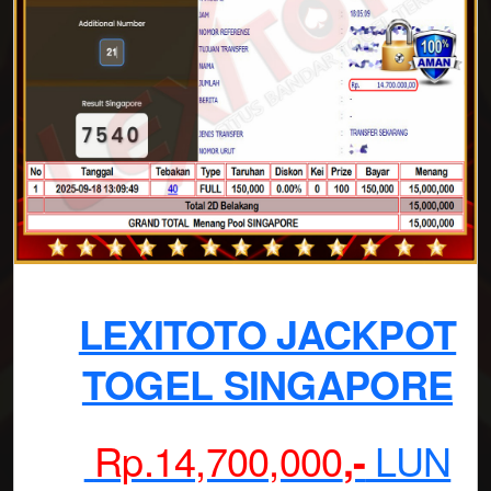
LEXITOTO JACKPOT
TOGEL SINGAPORE
Rp.14,700,000
,-
LUN