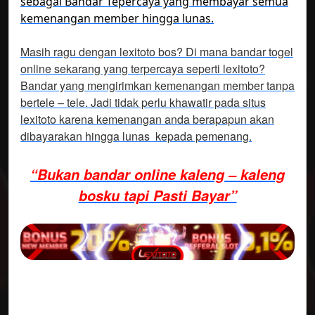
sebagai Bandar Tepercaya yang membayar semua
kemenangan member hingga lunas.
Masih ragu dengan lexitoto bos? Di mana bandar togel
online sekarang yang terpercaya seperti
lexitoto?
Bandar yang mengirimkan kemenangan member tanpa
bertele – tele. Jadi tidak perlu khawatir pada situs
lexitoto karena kemenangan anda berapapun akan
dibayarakan hingga lunas kepada pemenang.
“Bukan bandar online kaleng – kaleng
bosku tapi Pasti Bayar”