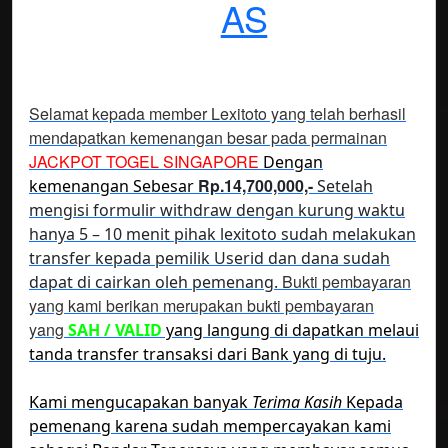
AS
Selamat kepada member Lexitoto yang telah berhasil
mendapatkan kemenangan besar pada permainan
JACKPOT TOGEL SINGAPORE
Dengan
Rp.14,700,000,-
kemenangan Sebesar
Setelah
mengisi formulir withdraw dengan kurung waktu
hanya 5 – 10 menit pihak lexitoto sudah melakukan
transfer kepada pemilik Userid dan dana sudah
Bukti pembayaran
dapat di cairkan oleh pemenang.
yang kami berikan merupakan bukti pembayaran
yang
SAH / VALID
yang langung di dapatkan melaui
tanda transfer transaksi dari Bank yang di
tuju.
Kami mengucapakan banyak
Terima Kasih
Kepada
pemenang karena sudah mempercayakan kami