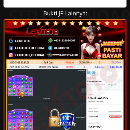
Bukti JP Lainnya: