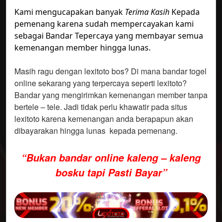
Kami mengucapakan banyak
Terima Kasih
Kepada
pemenang karena sudah mempercayakan kami
sebagai Bandar Tepercaya yang membayar semua
kemenangan member hingga lunas.
Masih ragu dengan lexitoto bos? Di mana bandar togel
online sekarang yang terpercaya seperti
lexitoto?
Bandar yang mengirimkan kemenangan member tanpa
bertele – tele. Jadi tidak perlu khawatir pada situs
lexitoto karena kemenangan anda berapapun akan
dibayarakan hingga lunas kepada pemenang.
“Bukan bandar online kaleng – kaleng
bosku tapi Pasti Bayar”