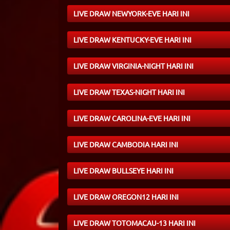
LIVE DRAW NEWYORK-EVE HARI INI
LIVE DRAW KENTUCKY-EVE HARI INI
LIVE DRAW VIRGINIA-NIGHT HARI INI
LIVE DRAW TEXAS-NIGHT HARI INI
LIVE DRAW CAROLINA-EVE HARI INI
LIVE DRAW CAMBODIA HARI INI
LIVE DRAW BULLSEYE HARI INI
LIVE DRAW OREGON12 HARI INI
LIVE DRAW TOTOMACAU-13 HARI INI