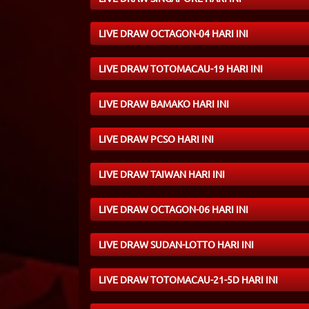
LIVE DRAW OCTAGON-04 HARI INI
LIVE DRAW TOTOMACAU-19 HARI INI
LIVE DRAW BAMAKO HARI INI
LIVE DRAW PCSO HARI INI
LIVE DRAW TAIWAN HARI INI
LIVE DRAW OCTAGON-06 HARI INI
LIVE DRAW SUDAN-LOTTO HARI INI
LIVE DRAW TOTOMACAU-21-5D HARI INI