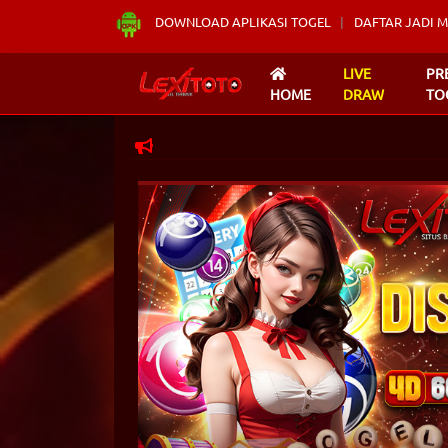
DOWNLOAD APLIKASI TOGEL
DAFTAR JADI 
LIVE
PR
HOME
DRAW
TO