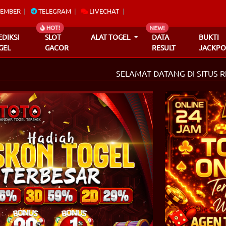
MEMBER
TELEGRAM
LIVECHAT
HOT!
NEW!
EDIKSI
SLOT
ALAT TOGEL
DATA
BUKTI
GEL
GACOR
RESULT
JACKPO
SELAMAT DATANG DI SITUS RESMI P